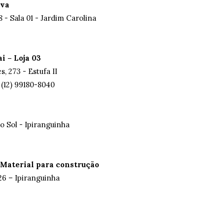
ova
 - Sala 01 - Jardim Carolina
i – Loja 03
, 273 - Estufa II
 (12) 99180-8040
do Sol - Ipiranguinha
 Material para construção
126 – Ipiranguinha